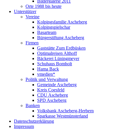
Bildergalerie 2011
Orte 1988 bis heute
Unterstützer
Vereine
Kolpingsfamilie Ascheberg
Kolpingspielschar
Basarteam
Bürgerstiftung Ascheberg
Firmen
Gaststätte Zum Erdbüsken
Optimalreisen Althoff
Bäckerei Lüningmeyer
Schuhaus Bomholt
Hama Back
vmedien*
Politik und Verwaltung
Gemeinde Ascheberg
Kreis Coesfeld
CDU Ascheberg
SPD Ascheberg
Banken
Volksbank Ascheberg-Herbern
Sparkasse Westmünsterland
Datenschutzerklärung
Impressum