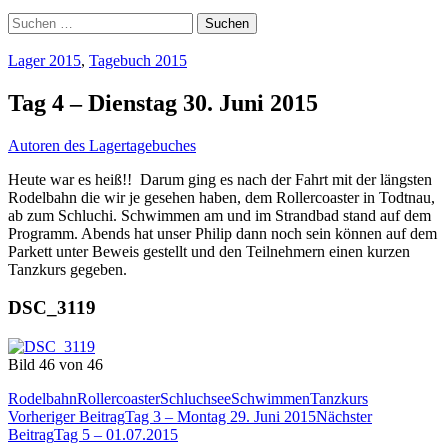
Suchen
nach:
Lager 2015
,
Tagebuch 2015
Tag 4 – Dienstag 30. Juni 2015
Autoren des Lagertagebuches
Heute war es heiß!! Darum ging es nach der Fahrt mit der längsten
Rodelbahn die wir je gesehen haben, dem Rollercoaster in Todtnau,
ab zum Schluchi. Schwimmen am und im Strandbad stand auf dem
Programm. Abends hat unser Philip dann noch sein können auf dem
Parkett unter Beweis gestellt und den Teilnehmern einen kurzen
Tanzkurs gegeben.
DSC_3119
Bild 46 von 46
Rodelbahn
Rollercoaster
Schluchsee
Schwimmen
Tanzkurs
Beitragsnavigation
Vorheriger Beitrag
Tag 3 – Montag 29. Juni 2015
Nächster
Beitrag
Tag 5 – 01.07.2015