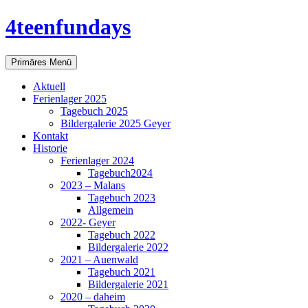
Zum
4teenfundays
Inhalt
springen
Suchen
Primäres Menü
Aktuell
Ferienlager 2025
Tagebuch 2025
Bildergalerie 2025 Geyer
Kontakt
Historie
Ferienlager 2024
Tagebuch2024
2023 – Malans
Tagebuch 2023
Allgemein
2022- Geyer
Tagebuch 2022
Bildergalerie 2022
2021 – Auenwald
Tagebuch 2021
Bildergalerie 2021
2020 – daheim