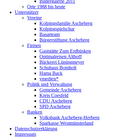
Bildergalerie 2011
Orte 1988 bis heute
Unterstützer
Vereine
Kolpingsfamilie Ascheberg
Kolpingspielschar
Basarteam
Bürgerstiftung Ascheberg
Firmen
Gaststätte Zum Erdbüsken
Optimalreisen Althoff
Bäckerei Lüningmeyer
Schuhaus Bomholt
Hama Back
vmedien*
Politik und Verwaltung
Gemeinde Ascheberg
Kreis Coesfeld
CDU Ascheberg
SPD Ascheberg
Banken
Volksbank Ascheberg-Herbern
Sparkasse Westmünsterland
Datenschutzerklärung
Impressum