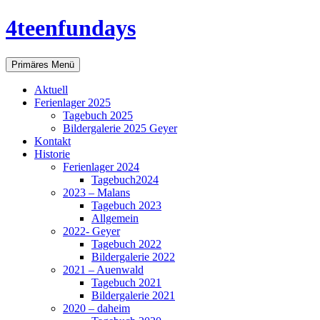
Zum
4teenfundays
Inhalt
springen
Suchen
Primäres Menü
Aktuell
Ferienlager 2025
Tagebuch 2025
Bildergalerie 2025 Geyer
Kontakt
Historie
Ferienlager 2024
Tagebuch2024
2023 – Malans
Tagebuch 2023
Allgemein
2022- Geyer
Tagebuch 2022
Bildergalerie 2022
2021 – Auenwald
Tagebuch 2021
Bildergalerie 2021
2020 – daheim