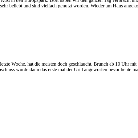
 Rust in den Europapark. Dort haben wir den ganzen Tag verbracht un
 sehr beliebt und sind vielfach genutzt worden. Wieder am Haus angekom
e letzte Woche, hat die meisten doch geschlaucht. Brunch ab 10 Uhr 
chluss wurde dann das erste mal der Grill angeworfen bevor heute m