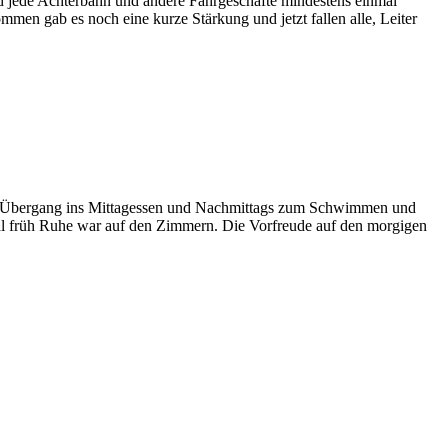
d jede Achterbahn und andere Fahrgeschäfte mindestens einmal
men gab es noch eine kurze Stärkung und jetzt fallen alle, Leiter
mit Übergang ins Mittagessen und Nachmittags zum Schwimmen und
al früh Ruhe war auf den Zimmern. Die Vorfreude auf den morgigen