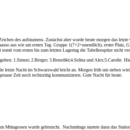
m Zeichen des aufräumens. Zunächst aber wurde heute morgen das letzte 
genauso aus wie am ersten Tag. Gruppe 1(7+2=unendlich), erster Plat
 somit vom ersten bis zum letzten Lagertag die Tabellenspitze nicht ver
ergeben: 1.Simon; 2.Berger; 3.Benedikt;4.Selina und Alex;5.Carolin Hi
die letzte Nacht im Schwarzwald bricht an. Morgen früh um sieben wir
naue Zeit noch rechtzeitig kommunizieren. Gute Nacht für heute.
m Mittagessen wurde gebruncht. Nachmittags startete dann das Stationss