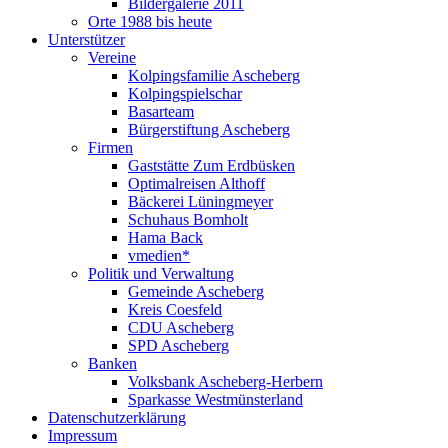
Bildergalerie 2011
Orte 1988 bis heute
Unterstützer
Vereine
Kolpingsfamilie Ascheberg
Kolpingspielschar
Basarteam
Bürgerstiftung Ascheberg
Firmen
Gaststätte Zum Erdbüsken
Optimalreisen Althoff
Bäckerei Lüningmeyer
Schuhaus Bomholt
Hama Back
vmedien*
Politik und Verwaltung
Gemeinde Ascheberg
Kreis Coesfeld
CDU Ascheberg
SPD Ascheberg
Banken
Volksbank Ascheberg-Herbern
Sparkasse Westmünsterland
Datenschutzerklärung
Impressum