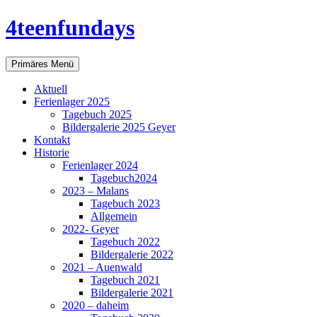
Zum
4teenfundays
Inhalt
springen
Suchen
Primäres Menü
Aktuell
Ferienlager 2025
Tagebuch 2025
Bildergalerie 2025 Geyer
Kontakt
Historie
Ferienlager 2024
Tagebuch2024
2023 – Malans
Tagebuch 2023
Allgemein
2022- Geyer
Tagebuch 2022
Bildergalerie 2022
2021 – Auenwald
Tagebuch 2021
Bildergalerie 2021
2020 – daheim