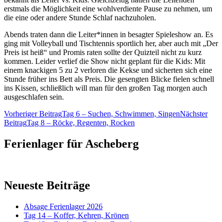
erstmals die Möglichkeit eine wohlverdiente Pause zu nehmen, um
die eine oder andere Stunde Schlaf nachzuholen.
Abends traten dann die Leiter*innen in besagter Spieleshow an. Es
ging mit Volleyball und Tischtennis sportlich her, aber auch mit „Der
Preis ist heiß“ und Promis raten sollte der Quizteil nicht zu kurz
kommen. Leider verlief die Show nicht geplant für die Kids: Mit
einem knackigen 5 zu 2 verloren die Kekse und sicherten sich eine
Stunde früher ins Bett als Preis. Die gesengten Blicke fielen schnell
ins Kissen, schließlich will man für den großen Tag morgen auch
ausgeschlafen sein.
Beitragsnavigation
Vorheriger Beitrag
Tag 6 – Suchen, Schwimmen, Singen
Nächster
Beitrag
Tag 8 – Röcke, Regenten, Rocken
Ferienlager für Ascheberg
Neueste Beiträge
Absage Ferienlager 2026
Tag 14 – Koffer, Kehren, Krönen