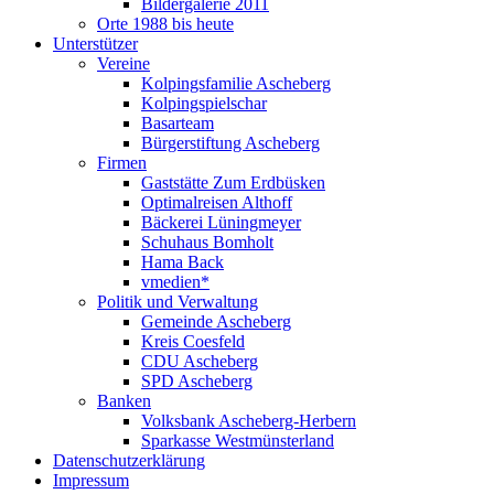
Bildergalerie 2011
Orte 1988 bis heute
Unterstützer
Vereine
Kolpingsfamilie Ascheberg
Kolpingspielschar
Basarteam
Bürgerstiftung Ascheberg
Firmen
Gaststätte Zum Erdbüsken
Optimalreisen Althoff
Bäckerei Lüningmeyer
Schuhaus Bomholt
Hama Back
vmedien*
Politik und Verwaltung
Gemeinde Ascheberg
Kreis Coesfeld
CDU Ascheberg
SPD Ascheberg
Banken
Volksbank Ascheberg-Herbern
Sparkasse Westmünsterland
Datenschutzerklärung
Impressum