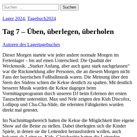
Suchen
nach:
Lager 2024
,
Tagebuch2024
Tag 7 – Üben, überlegen, überholen
Autoren des Lagertagebuches
Dieser Morgen startete wie jeder andere normale Morgen im
Ferienlager – bis auf einen Unterschied: Die Qualität der
Weckmusik. „Starker Anfang, aber auch ganz stark nachgelassen“
war die Rückmeldung aller Personen, die an diesem Morgen nicht
Fans der bayrischen Fußballmusik waren. Die Meinung über den
Stern des Südens schien die Kekse deutlich zu spalten. Mit deutlich
besserer Musik wurden die Kekse dagegen beim
Vormittagsprogramm durch unseren DJ beim Erlernen der ersten
Tanzschritte unterstützt. Max und Nele zeigten den Kids Discofox,
Lollipop und Cha-Cha-Slide, die erlernten Fähigkeiten wurden
direkt mal getestet.
Im Nachmittagsbereich hatten die Kekse die Möglichkeit ihre eigene
Show auf die Beine zu stellen. Dabei überlegten sich die Kinder
Spiele, in denen sie die Leitenden herausfordern wollen, auch
bekannt als Leiter vs. Kids. Gleichzeitig hatten die Leitenden