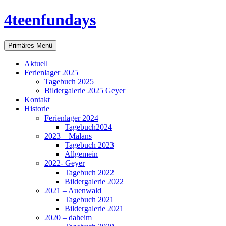
Zum
4teenfundays
Inhalt
springen
Suchen
Primäres Menü
Aktuell
Ferienlager 2025
Tagebuch 2025
Bildergalerie 2025 Geyer
Kontakt
Historie
Ferienlager 2024
Tagebuch2024
2023 – Malans
Tagebuch 2023
Allgemein
2022- Geyer
Tagebuch 2022
Bildergalerie 2022
2021 – Auenwald
Tagebuch 2021
Bildergalerie 2021
2020 – daheim