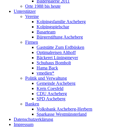
Bildergalerie 2011
Orte 1988 bis heute
Unterstützer
Vereine
Kolpingsfamilie Ascheberg
Kolpingspielschar
Basarteam
Bürgerstiftung Ascheberg
Firmen
Gaststätte Zum Erdbüsken
Optimalreisen Althoff
Bäckerei Lüningmeyer
Schuhaus Bomholt
Hama Back
vmedien*
Politik und Verwaltung
Gemeinde Ascheberg
Kreis Coesfeld
CDU Ascheberg
SPD Ascheberg
Banken
Volksbank Ascheberg-Herbern
Sparkasse Westmünsterland
Datenschutzerklärung
Impressum