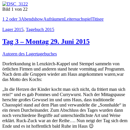
Bild 1 von 22
1 2 oder 3
Abendshow
Aufräumen
Leitersuchspiel
Titisee
Lager 2015
,
Tagebuch 2015
Tag 3 – Montag 29. Juni 2015
Autoren des Lagertagebuches
Dorferkundung in Lenzkirch-Kappel und Stempel sammeln von
örtlichen Firmen und anderen stand heute vormittag auf Programm.
Nach dem alle Gruppen wieder am Haus angekommen waren,war
das Motto des Kochs:
„In die Herzen der Kinder kocht man sich nicht, da fritiert man sich
rein!“ und es gab Pommes und Currywurst. Nach der Mittagspause
herschte großes Gewusel im und ums Haus, dass traditionelle
Chaosspiel stand auf dem Plan und verwandelte die „Sonnhalde“ in
ein riesen Durcheinander. Zum Abschluss des Tages wurden dann
noch verschiedene Begriffe auf unterschiedlichste Art und Weise
erklärt. Ruck-Zuck war an der Reihe…. Nun neigt der Tag sich dem
Ende und es ist hoffentlich bald Ruhe im Haus 😉