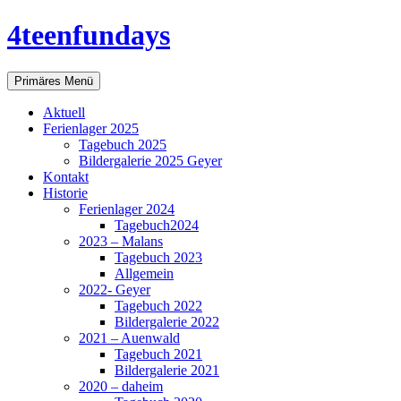
Zum
4teenfundays
Inhalt
springen
Suchen
Primäres Menü
Aktuell
Ferienlager 2025
Tagebuch 2025
Bildergalerie 2025 Geyer
Kontakt
Historie
Ferienlager 2024
Tagebuch2024
2023 – Malans
Tagebuch 2023
Allgemein
2022- Geyer
Tagebuch 2022
Bildergalerie 2022
2021 – Auenwald
Tagebuch 2021
Bildergalerie 2021
2020 – daheim