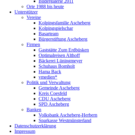
Bildergalerie 2011
Orte 1988 bis heute
Unterstützer
Vereine
Kolpingsfamilie Ascheberg
Kolpingspielschar
Basarteam
Bürgerstiftung Ascheberg
Firmen
Gaststätte Zum Erdbüsken
Optimalreisen Althoff
Bäckerei Lüningmeyer
Schuhaus Bomholt
Hama Back
vmedien*
Politik und Verwaltung
Gemeinde Ascheberg
Kreis Coesfeld
CDU Ascheberg
SPD Ascheberg
Banken
Volksbank Ascheberg-Herbern
Sparkasse Westmünsterland
Datenschutzerklärung
Impressum