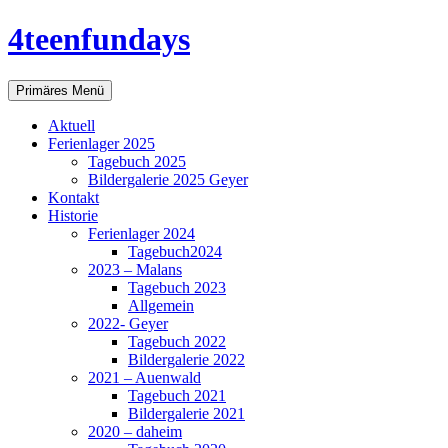
Zum
4teenfundays
Inhalt
springen
Suchen
Primäres Menü
Aktuell
Ferienlager 2025
Tagebuch 2025
Bildergalerie 2025 Geyer
Kontakt
Historie
Ferienlager 2024
Tagebuch2024
2023 – Malans
Tagebuch 2023
Allgemein
2022- Geyer
Tagebuch 2022
Bildergalerie 2022
2021 – Auenwald
Tagebuch 2021
Bildergalerie 2021
2020 – daheim