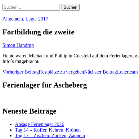
Suchen
nach:
Allgemein
,
Lager 2017
Fortbildung die zweite
Simon Handrup
Heute waren Michael und Phillip in Coesfeld auf dem Ferienlagerta
Info´s mitgebracht.
Beitragsnavigation
Vorheriger Beitrag
Restplätze zu vergeben
Nächster Beitrag
Leiterteam
Ferienlager für Ascheberg
Neueste Beiträge
Absage Ferienlager 2026
Tag 14 – Koffer, Kehren, Krönen
Tag 13 – Zischen, Zocken, Zappeln