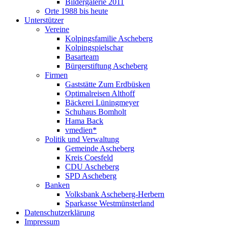
Bildergalerie 2011
Orte 1988 bis heute
Unterstützer
Vereine
Kolpingsfamilie Ascheberg
Kolpingspielschar
Basarteam
Bürgerstiftung Ascheberg
Firmen
Gaststätte Zum Erdbüsken
Optimalreisen Althoff
Bäckerei Lüningmeyer
Schuhaus Bomholt
Hama Back
vmedien*
Politik und Verwaltung
Gemeinde Ascheberg
Kreis Coesfeld
CDU Ascheberg
SPD Ascheberg
Banken
Volksbank Ascheberg-Herbern
Sparkasse Westmünsterland
Datenschutzerklärung
Impressum