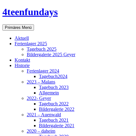
Zum
4teenfundays
Inhalt
springen
Suchen
Primäres Menü
Aktuell
Ferienlager 2025
Tagebuch 2025
Bildergalerie 2025 Geyer
Kontakt
Historie
Ferienlager 2024
Tagebuch2024
2023 – Malans
Tagebuch 2023
Allgemein
2022- Geyer
Tagebuch 2022
Bildergalerie 2022
2021 – Auenwald
Tagebuch 2021
Bildergalerie 2021
2020 – daheim