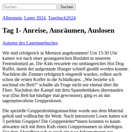
Suchen
nach:
Allgemein
,
Lager 2024
,
Tagebuch2024
Tag 1- Anreise, Ausräumen, Auslosen
Autoren des Lagertagebuches
Wir sind erfolgreich in Meetzen angekommen! Um 15:30 Uhr
kamen wir nach einer gesangsreichen Busfahrt in unserem
Feriendomizil an. Die Kids erwartete ein umfangreiches Hot Dog
Buffet, damit der aufgestaute Hunger schnell gestillt werden konnte.
Nachdem die Zimmer erfolgreich eingeteilt wurden, rollten auch
schon die ersten Koffer in die Schlafkojen. „Wie beziehe ich
nochmal ein Bett?“ schallte als Frage nicht nur einmal über die
Flure. Nachdem der Kampf mit dem Spannbettlaken überstanden
war (Das Bett hat häufiger mal gewonnen), ging es an das
sagenumwobene Gruppenlosen.
Die spezielle Gruppenlosbingomaschine wurde aus dem Material
geholt und vollbrachte ihr Werk: Nach intensivem Losen hatten wir
5 perfekte Gruppen! Die Gruppenleiter*innen konnten es kaum
abwarten sich mit ihren Kids einen Gruppennamen zu überlegen.
Vor dem Abendbrot gab es noch ein paar Informationen zur