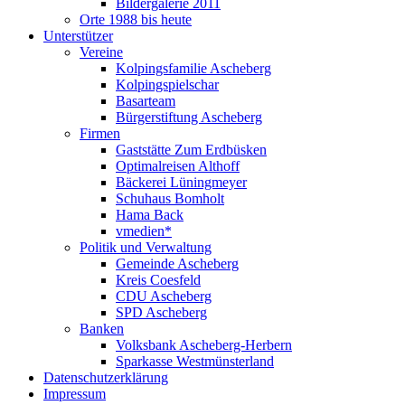
Bildergalerie 2011
Orte 1988 bis heute
Unterstützer
Vereine
Kolpingsfamilie Ascheberg
Kolpingspielschar
Basarteam
Bürgerstiftung Ascheberg
Firmen
Gaststätte Zum Erdbüsken
Optimalreisen Althoff
Bäckerei Lüningmeyer
Schuhaus Bomholt
Hama Back
vmedien*
Politik und Verwaltung
Gemeinde Ascheberg
Kreis Coesfeld
CDU Ascheberg
SPD Ascheberg
Banken
Volksbank Ascheberg-Herbern
Sparkasse Westmünsterland
Datenschutzerklärung
Impressum