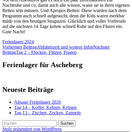
Nachtruhe und co, damit auch alle wissen, wann sie in ihren eigenen
Betten sein müssen. Und Apropos Betten: Diese wurden nach dem
Programm auch schnell aufgesucht, denn die Kids waren merkbar
müde von den heutigen Strapazen. Glücklich und voller Vorfreude
auf die nächsten 14 Tage kehrte schnell Ruhe auf den Fluren ein.
Gute Nacht!
Ferienlager 2024
Beitragsnavigation
Vorheriger Beitrag
Abfahrtszeit und weitere Infos
Nächster
Beitrag
Tag 2 – Flocken, Flitzen, Fragen
Ferienlager für Ascheberg
Neueste Beiträge
Absage Ferienlager 2026
Tag 14 – Koffer, Kehren, Krönen
Tag 13 – Zischen, Zocken, Zappeln
Suchen
nach:
Stolz präsentiert von WordPress