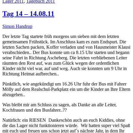
Lager 2011
,
Tagebuch 2011
Tag 14 – 14.08.11
Simon Handrup
Der letzte Tag startete früh morgens um sieben mit dem letzten
gemeinsamen Frühstück. Im Anschluss kam es zum Endspurt. Die
letzten Sachen packen, Koffer verladen und von Hausmeister Klausi
verabschieden.. Der Bus konnte um ca 8.15 Uhr starten und begann
seine Fahrt in Richtung Ascheberg. Die letzten verbliebenen Leiter
räumten den Rest auf, was zum Glück wegen der ordentlichen
Kinder nicht viel war, auf und weg. Auch sie konnten um 9 Uhr in
Richtung Heimat aufbrechen..
Pünktlich, wie angekündigt um 16.26 Uhr fuhr der Bus mit Fahrer
Mölly auf dem Realschul-Parkplatz ein um die Kinder an Ihre Eltern
abzugeben..
Was bleibt mir am Schluss zu sagen, als Danke an alle Leiter,
Kochfrauen und den Busfahrer..??
Natürlich: ein RIESEN Dankeschön auch an euch Kiddies, ohne
die das Lager nicht funktionieren würde. Wir hatten super viel Spaß
mit euch und freuen uns schon jetzt auf´s nächste Jahr, in dem Ihr