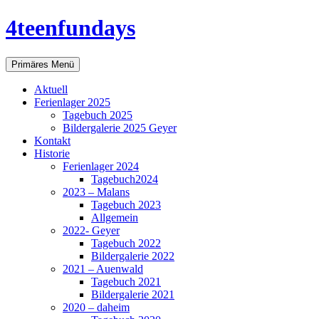
Zum
4teenfundays
Inhalt
springen
Suchen
Primäres Menü
Aktuell
Ferienlager 2025
Tagebuch 2025
Bildergalerie 2025 Geyer
Kontakt
Historie
Ferienlager 2024
Tagebuch2024
2023 – Malans
Tagebuch 2023
Allgemein
2022- Geyer
Tagebuch 2022
Bildergalerie 2022
2021 – Auenwald
Tagebuch 2021
Bildergalerie 2021
2020 – daheim