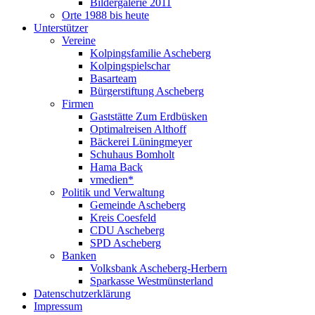
Bildergalerie 2011
Orte 1988 bis heute
Unterstützer
Vereine
Kolpingsfamilie Ascheberg
Kolpingspielschar
Basarteam
Bürgerstiftung Ascheberg
Firmen
Gaststätte Zum Erdbüsken
Optimalreisen Althoff
Bäckerei Lüningmeyer
Schuhaus Bomholt
Hama Back
vmedien*
Politik und Verwaltung
Gemeinde Ascheberg
Kreis Coesfeld
CDU Ascheberg
SPD Ascheberg
Banken
Volksbank Ascheberg-Herbern
Sparkasse Westmünsterland
Datenschutzerklärung
Impressum