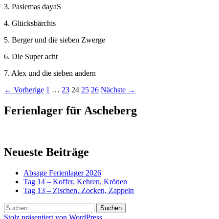
3. Pasiemas dayaS
4. Glücksbärchis
5. Berger und die sieben Zwerge
6. Die Super acht
7. Alex und die sieben andern
Beitragsnavigation
← Vorherige
1
…
23
24
25
26
Nächste →
Ferienlager für Ascheberg
Neueste Beiträge
Absage Ferienlager 2026
Tag 14 – Koffer, Kehren, Krönen
Tag 13 – Zischen, Zocken, Zappeln
Suchen
nach:
Stolz präsentiert von WordPress