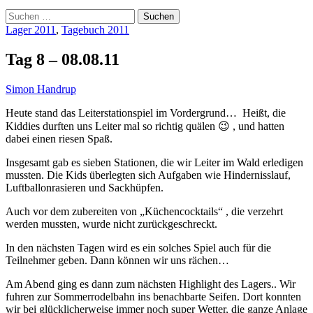
Suchen
nach:
Lager 2011
,
Tagebuch 2011
Tag 8 – 08.08.11
Simon Handrup
Heute stand das Leiterstationspiel im Vordergrund… Heißt, die
Kiddies durften uns Leiter mal so richtig quälen 😉 , und hatten
dabei einen riesen Spaß.
Insgesamt gab es sieben Stationen, die wir Leiter im Wald erledigen
mussten. Die Kids überlegten sich Aufgaben wie Hindernisslauf,
Luftballonrasieren und Sackhüpfen.
Auch vor dem zubereiten von „Küchencocktails“ , die verzehrt
werden mussten, wurde nicht zurückgeschreckt.
In den nächsten Tagen wird es ein solches Spiel auch für die
Teilnehmer geben. Dann können wir uns rächen…
Am Abend ging es dann zum nächsten Highlight des Lagers.. Wir
fuhren zur Sommerrodelbahn ins benachbarte Seifen. Dort konnten
wir bei glücklicherweise immer noch super Wetter, die ganze Anlage