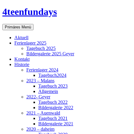
Zum
4teenfundays
Inhalt
springen
Suchen
Primäres Menü
Aktuell
Ferienlager 2025
Tagebuch 2025
Bildergalerie 2025 Geyer
Kontakt
Historie
Ferienlager 2024
Tagebuch2024
2023 – Malans
Tagebuch 2023
Allgemein
2022- Geyer
Tagebuch 2022
Bildergalerie 2022
2021 – Auenwald
Tagebuch 2021
Bildergalerie 2021
2020 – daheim