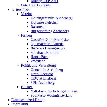
Bildergalerie 2011
Orte 1988 bis heute
Unterstützer
Vereine
Kolpingsfamilie Ascheberg
Kolpingspielschar
Basarteam
Bürgerstiftung Ascheberg
Firmen
Gaststätte Zum Erdbüsken
Optimalreisen Althoff
Bäckerei Lüningmeyer
Schuhaus Bomholt
Hama Back
vmedien*
Politik und Verwaltung
Gemeinde Ascheberg
Kreis Coesfeld
CDU Ascheberg
SPD Ascheberg
Banken
Volksbank Ascheberg-Herbern
Sparkasse Westmünsterland
Datenschutzerklärung
Impressum