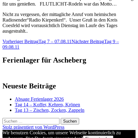
für uns genießen. FLUTLICHT-Rodeln war das Motto…
Nicht zu vergessen, der mittagliche Anruf vom heimischen
Radiosender“Radio Kiepenkerl“. Unser Gruß in den Kreis
Coesfeld wird vorrausichtlich Dienstag im Laufe des Tages
ausgestrahlt..
Beitragsnavigation
Vorheriger Beitrag
Tag 7 – 07.08.11
Nächster Beitrag
Tag 9 –
09.08.11
Ferienlager für Ascheberg
Neueste Beiträge
Absage Ferienlager 2026
Tag 14 – Koffer, Kehren, Krönen
Tag 13 – Zischen, Zocken, Zappeln
Suchen
nach:
Stolz präsentiert von WordPress
Wir benutzen Cookies, um unsere Webseite kontinuierlich zu